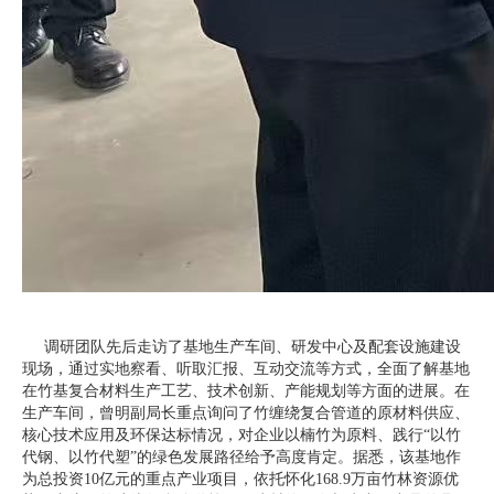
调研团队先后走访了基地生产车间、研发中心及配套设施建设
现场，通过实地察看、听取汇报、互动交流等方式，全面了解基地
在竹基复合材料生产工艺、技术创新、产能规划等方面的进展。在
生产车间，曾明副局长重点询问了竹缠绕复合管道的原材料供应、
核心技术应用及环保达标情况，对企业以楠竹为原料、践行“以竹
代钢、以竹代塑”的绿色发展路径给予高度肯定。据悉，该基地作
为总投资10亿元的重点产业项目，依托怀化168.9万亩竹林资源优