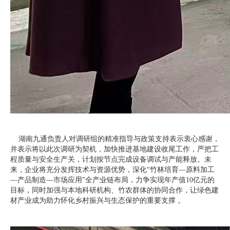
湖南九通负责人对调研组的精准指导与政策支持表示衷心感谢，
并表示将以此次调研为契机，加快推进基地建设收尾工作，严把工
程质量与安全生产关，计划按节点完成设备调试与产能释放。未
来，企业将充分发挥技术与资源优势，深化“竹林培育—原料加工
—产品制造—市场应用”全产业链布局，力争实现年产值10亿元的
目标，同时加强与本地科研机构、竹农群体的协同合作，让绿色建
材产业成为助力怀化乡村振兴与生态保护的重要支撑 。