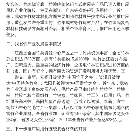
复合管、竹缠绕管廊、竹缠绕整体组合式房屋等产品已进入推广应
用和产业化阶段，主要在浙江、广东等省份得到应用推广。近年
来，我省在竹材建材化方面主要加强竹材展平技术和设备的推广应
用，重点发展户外重组竹、竹集成材等竹建材产品，在竹缠绕复合
材料科技研发方面相对滞后，相关企业培育不足，推广应用还不够
普及。
二、我省竹产业发展基本情况
江西是全国竹类资源中心产区之一，竹类资源丰富，全省竹林
总面积达1765万亩，拥有竹类植物15属200种，毛竹是江西分布最
广、面积最大、最重要的经济竹种，全省毛竹林面积超过10万亩的
县（市、区）有47个，拥有巨大的资源开发利用潜力和优势。宜
丰、崇义、奉新、安福县被评为“中国竹子之乡”，资溪县被评
为“中国特色竹乡”，弋阳县被评为“中国雷竹之乡”。近年来，我省
竹产业形成了良好发展态势，毛竹产品已由传统的竹拉丝、竹地
板、竹胶合板向重组竹、竹键盘、竹家具、竹工艺（日用）品、竹
纤维等高科技、高附加值产品迈进，形成了以资溪、奉新、宜丰、
铜鼓为中心的毛竹产业集群，以及以弋阳为中心辐射赣东北地区的
雷竹产业集群。全省竹业加工企业有1400余家，其中国家级龙头企
业4家、省级龙头企业36家，2021年全省竹产业产值达528亿元。
三、下一步推广应用竹缠绕复合材料的打算