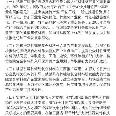
（一）把推广应用竹缠绕复合材料作为做大竹材建材产业的重要举
措。2021年9月，省政府办公厅出台了《关于加快推进竹产业高质
量发展的意见》，提出实施竹产业“千亿工程”，通过推进竹资源培
育精准化、竹加工业发展集群化、竹文化产业化、竹基础设施便利
化、竹科技现代化、竹产品品牌化等六个重点任务，到2025年全省
竹产业综合产值达到1000亿元。竹缠绕复合材料是市场应用广泛、
前景可期的新型建筑材料，我局将从政策上优先引导发展，助力加
快推进竹加工业发展集群化。
（二）积极推动竹缠绕复合材料列入新兴产业发展规划。我局将积
极推动竹缠绕复合材料作为新兴产业重点推广，提高公众对竹缠绕
材料的认同度，争取发改、工信、建设、环保等相关部门支持，将
竹缠绕复合材料列入环保新兴产业规划，争取更有力的推广政策。
（三）鼓励引导竹缠绕复合材料在江西推广应用。加强对省竹产业
协会及相关机构的引导，鼓励具有竹缠绕复合材料研发能力的竹缠
绕复合材料生产企业来赣投资兴业，建立研发平台，加快我省竹资
源转化利用，着力推动区域经济发展，拓展林农增收渠道，促进竹
产业高质量可持续发展。
（四）实施“双千计划”提供人才支撑。省委组织部高度重视为竹缠
绕产业发展提供人才支撑，省“双千计划”实施以来，共引进培养
1027名高层次人才和70个高层次创新创业团队，成为引进竹缠绕相
关领域人才的重要渠道。在第三批省“双千计划”支持江西安竹科技