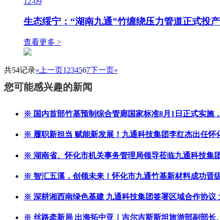
12-09
生态绥宁：“湖南九通”竹缠绕压力管道正式投产
查看更多 >
共54记录
«上一页
1
2
3
4
5
6
7
下一页»
您可能感兴趣的新闻
※ 国内首部竹基预制综合管廊国家标准8月1日正式实施
※ 履职新担当 赋能新发展！九通科技集团李红杰出任
※ 湖南省、怀化市机关事务管理局领导莅临九通科技集团
※ 智汇五溪，创领未来！怀化市九通竹基新材料成功晋级
※ 深耕湘西南绿色基建 九通科技集团签署区域合作协议
※ 丝路牵新局 出海拓中亚｜吉尔吉斯斯坦旅游部副部