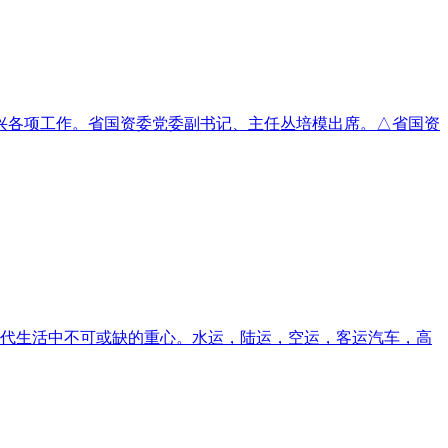
振兴各项工作。省国资委党委副书记、主任丛培模出席。△省国资
代生活中不可或缺的重心。水运，陆运，空运，客运汽车，高