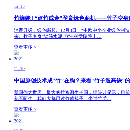
12-15
竹缠绕 | “点竹成金”孕育绿色商机——竹子变
消费升级，绿色崛起。12月3日，“中欧中小企业绿色制
来。竹子变身“钢筋水泥”欧洲科学院院士…
查看更多 >
2021
12-10
中国原创技术成“竹”在胸？来看“竹子造高铁”
我国作为世界上最大的竹资源生长国，据统计显示，目前
都不陌生，我们大都用过竹质筷子、坐过竹质…
查看更多 >
2021