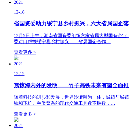
2021
12-18
省国资委助力绥宁县乡村振兴，六大省属国企落
12月5日上午，湖南省国资委组织六家省属大型国有企
委对口帮扶绥宁县乡村振兴——省属国企合作…
查看更多 >
2021
12-15
震惊海内外的发明——竹子高铁未来有望全面推
随着科技的进步和发展，世界逐渐融为一体，城镇与城镇
铁和飞机。种类繁杂的现代交通工具数不胜数，…
查看更多 >
2021